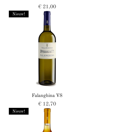
Prijs
€ 21,00
Nieuw!
Falanghina VS
Prijs
€ 12,70
Nieuw!