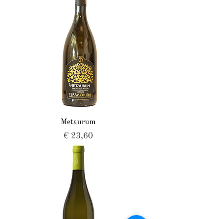
Metaurum
Prijs
€ 23,60