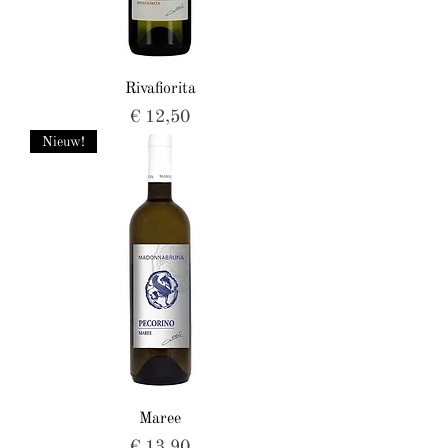
Rivafiorita
Prijs
€ 12,50
Nieuw!
Maree
Prijs
€ 13,90