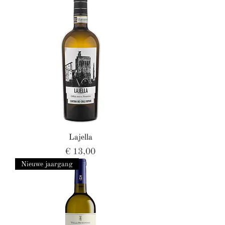
Lajella
Prijs
€ 13,00
Nieuwe jaargang