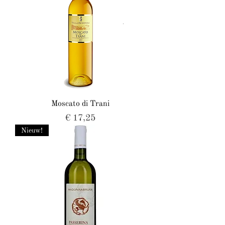
Moscato di Trani
Prijs
€ 17,25
Nieuw!