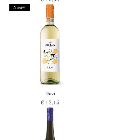
Nieuw!
Gavi
Prijs
€ 12,15