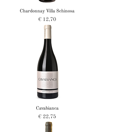
Chardonnay Villa Schinosa
Prijs
€ 12,70
Cavabianca
Prijs
€ 22,75