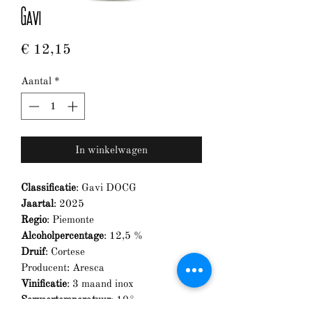
Gavi
Prijs
€ 12,15
Aantal
*
In winkelwagen
Classificatie
: Gavi DOCG
Jaartal
: 2025
Regio
: Piemonte
Alcoholpercentage
: 12,5 %
Druif
: Cortese
Producent: Aresca
Vinificatie
: 3 maand inox
Serveertemperatuur
: 10°