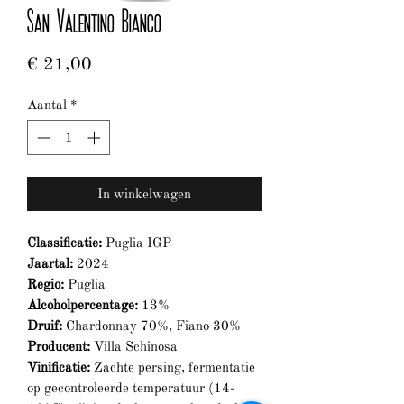
San Valentino Bianco
Prijs
€ 21,00
Aantal
*
In winkelwagen
Classificatie:
Puglia IGP
Jaartal:
2024
Regio:
Puglia
Alcoholpercentage:
13%
Druif:
Chardonnay 70%, Fiano 30%
Producent:
Villa Schinosa
Vinificatie:
Zachte persing, fermentatie
op gecontroleerde temperatuur (14-