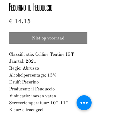
Pecorino il Feuduccio
Prijs
€ 14,15
Niet op voorraad
Classificatie: Colline Teatine IGT
Jaartal: 2021
Regio: Abruzzo
Alcoholpercentage: 13%
Druif: Pecorino
Producent: il Feuduccio
Vinificatie: inoxen vaten
Serveertemperatuur: 10°-11°
Kleur: citroengeel
Geur: complex aroma van citrus,
steenfruit en bloemen
Smaak: geraffineerd, fris en