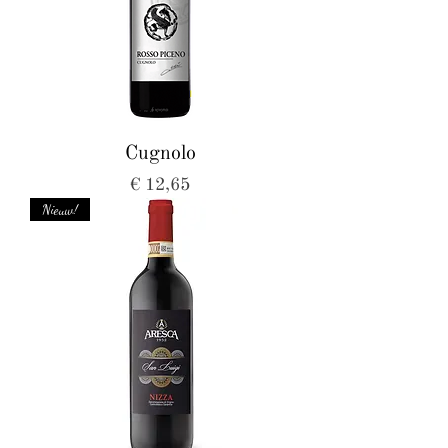
Cugnolo
Prijs
€ 12,65
Nieuw!