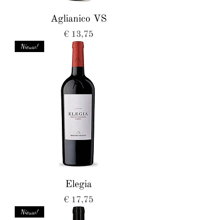
Aglianico VS
Prijs
€ 13,75
Nieuw!
Elegia
Prijs
€ 17,75
Nieuw!