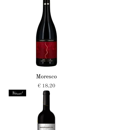
Moresco
Prijs
€ 18,20
Nieuw!