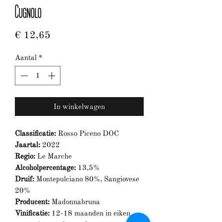
Cugnolo
Prijs
€ 12,65
Aantal
*
In winkelwagen
Classificatie:
Rosso Piceno DOC
Jaartal:
2022
Regio:
Le Marche
Alcoholpercentage:
13,5%
Druif:
Montepulciano 80%, Sangiovese
20%
Producent:
Madonnabruna
Vinificatie:
12-18 maanden in eiken