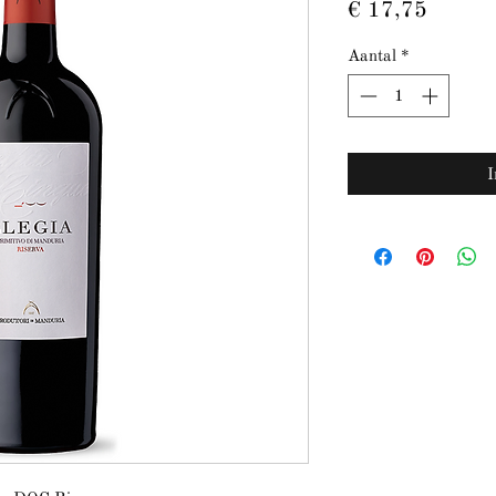
Prijs
€ 17,75
Aantal
*
I