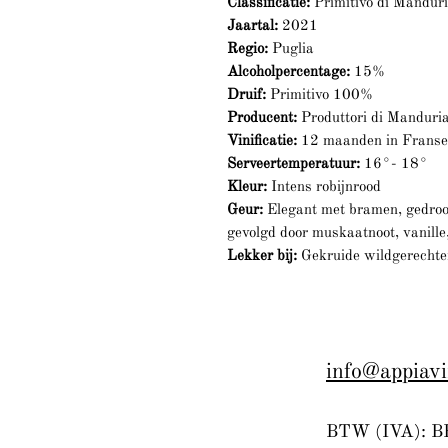
Classificatie:
Primitivo di Mandur
Jaartal:
2021
Regio:
Puglia
Alcoholpercentage:
15%
Druif:
Primitivo 100%
Producent:
Produttori di Manduri
Vinificatie:
12 maanden in Franse 
Serveertemperatuur:
16°- 18°
Kleur:
Intens robijnrood
Geur:
Elegant met bramen, gedroo
gevolgd door muskaatnoot, vanille,
Lekker bij:
Gekruide wildgerechten
info@appiavi
BTW (IVA): B