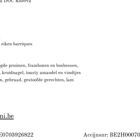
ia DOC Riserva
a
eiken barriques
gde pruimen, frambozen en bosbessen,
 kruidnagel, toasty amandel en viooltjes
, gebraad, gestoofde gerechten, lam
ni.be
E0703926822
Accijnsnr: BE2H0007