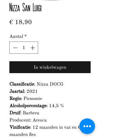
Nizza San Luigi
Prijs
€ 18,90
Aantal
*
In winkelwagen
Classificatie
: Nizza DOCG
Jaartal
: 2021
Regio
: Piemonte
Alcoholpercentage
: 14,5 %
Druif
: Barbera
Producent: Aresca
Vinificatie
: 12 maanden in vat en 6
maanden fles