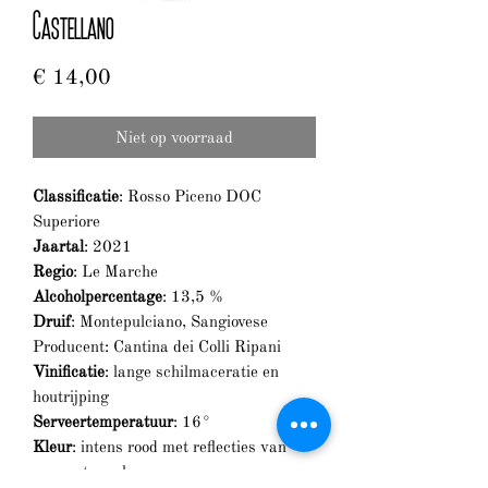
Castellano
Prijs
€ 14,00
Niet op voorraad
Classificatie
: Rosso Piceno DOC
Superiore
Jaartal
: 2021
Regio
: Le Marche
Alcoholpercentage
: 13,5 %
Druif
: Montepulciano, Sangiovese
Producent: Cantina dei Colli Ripani
Vinificatie
: lange schilmaceratie en
houtrijping
Serveertemperatuur
: 16°
Kleur
: intens rood met reflecties van
granaatappel