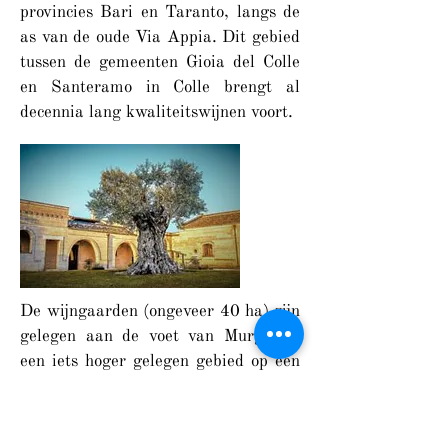
provincies Bari en Taranto, langs de
as van de oude Via Appia. Dit gebied
tussen de gemeenten Gioia del Colle
en Santeramo in Colle brengt al
decennia lang kwaliteitswijnen voort.
De wijngaarden (ongeveer 40 ha) zijn
gelegen aan de voet van Murgia in
een iets hoger gelegen gebied op een
hoogte van 450 meter, het hoogste
geografische punt van Gioia del
Colle.