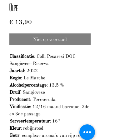
Olpe
Prijs
€ 13,90
Niet op voorraad
Classificatie
: Colli Pesaresi DOC
Sangiovese Riserva
Jaartal
: 2022
Regio
: Le Marche
Alcoholpercentage
: 13,5 %
Druif
: Sangiovese
Producent
: Terracruda
Vinificatie
: 12/16 maand barrique, 2de
en 3de passage
Serveertemperatuur
: 16°
Kleur
: robijnrood
Geur
: complexe aroma's van rijp rood