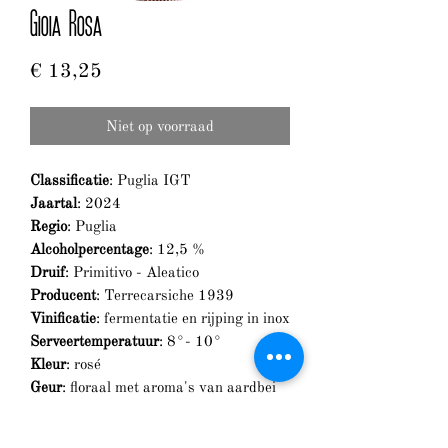
Gioia Rosa
Prijs
€ 13,25
Niet op voorraad
Classificatie
: Puglia IGT
Jaartal
: 2024
Regio
: Puglia
Alcoholpercentage
: 12,5 %
Druif
: Primitivo - Aleatico
Producent
: Terrecarsiche 1939
Vinificatie
: fermentatie en rijping in inox
Serveertemperatuur
: 8°- 10°
Kleur
: rosé
Geur
: floraal met aroma's van aardbei
en kers
Smaak
: zacht en vol