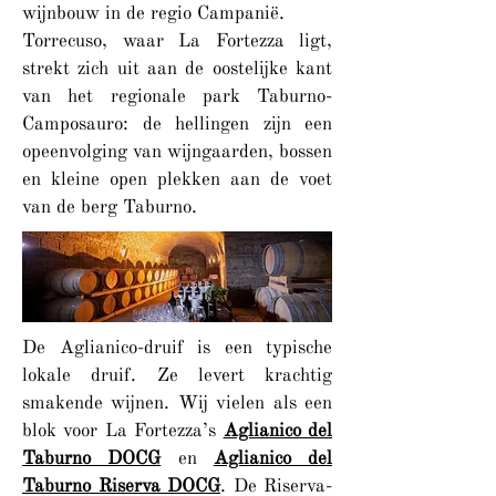
wijnbouw in de regio Campanië.
Torrecuso, waar La Fortezza ligt,
strekt zich uit aan de oostelijke kant
van het regionale park Taburno-
Camposauro: de hellingen zijn een
opeenvolging van wijngaarden, bossen
en kleine open plekken aan de voet
van de berg Taburno.
De Aglianico-druif is een typische
lokale druif. Ze levert krachtig
smakende wijnen. Wij vielen als een
blok voor La Fortezza’s
Aglianico del
Taburno DOCG
en
Aglianico del
Taburno Riserva DOCG
. De Riserva-