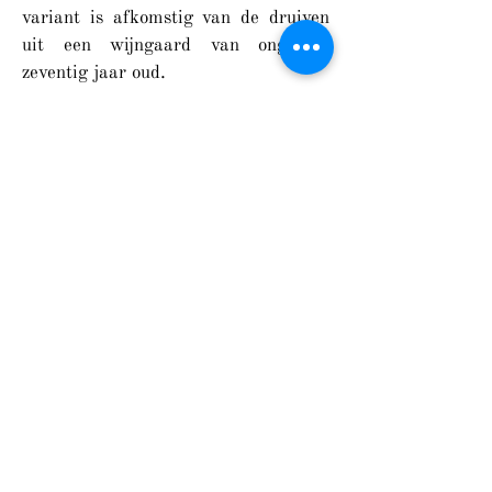
variant is afkomstig van de druiven
uit een wijngaard van ongeveer
zeventig jaar oud.
Ook de
Fiano Sannio DOC
kon ons
bijzonder bekoren. Vol van smaak.
De
Maleventum Brut
is een
schitterende spumante, gemaakt van
de Falanghina-druif, verkregen met
de Charmat-methode.