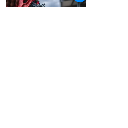
De inspanningen lonen want Elda
Cantine heeft op relatief korte tijd
prachtige wijnen op zijn naam staan.
Zelf vielen wij voor Elìs en Calandra.
Beide witte wijnen zijn fris en
karaktervol. Ze vielen reeds in de
prijzen en worden gekenmerkt door
een uitzonderlijk goede prijs-
kwaliteitverhouding.