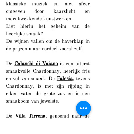
klassieke muziek en met sfeer
omgeven door kaarslicht en
indrukwekkende kunstwerken.
Ligt hierin het geheim van de
heerlijke smaak?
De wijnen vallen om de haverklap in
de prijzen maar oordeel vooral zelf.
De
Calanchi di Vaiano
is een uiterst
smaakvolle Chardonnay, heerlijk fris
en vol van smaak. De
Falesia
, tevens
Chardonnay, is met zijn rijping in
eiken vaten de grote zus en is een
smaakbom van jewelste.
De
Villa Tirrena
, genoemd naar de
villa op het domein, is een zachte
blend van Merlot en Syrah met een